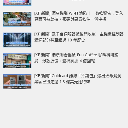
[XF 新聞] 酒店機場 Wi-Fi 淪陷！ 微軟警告：登入
頁面可被劫持，密碼與惡意軟件一併中招
[XF 新聞] 數千台伺服器被後門攻擊 主機板控制器
漏洞部分甚至超過 10 年歷史
[XF 新聞] 港澳聯合搗破 Fun Coffee 咖啡科研騙
局 涉款近億‧聲稱高達 4 倍回報
[XF 新聞] Coldcard 離線「冷錢包」爆出致命漏洞
黑客已盜走逾 1.3 億美元比特幣