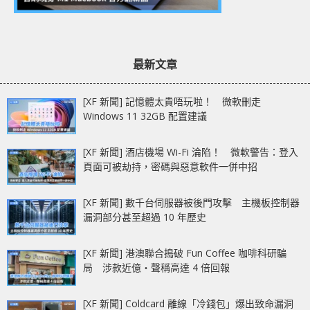
最新文章
[XF 新聞] 記憶體太貴唔玩啦！ 微軟刪走
Windows 11 32GB 配置建議
[XF 新聞] 酒店機場 Wi-Fi 淪陷！ 微軟警告：登入
頁面可被劫持，密碼與惡意軟件一併中招
[XF 新聞] 數千台伺服器被後門攻擊 主機板控制器
漏洞部分甚至超過 10 年歷史
[XF 新聞] 港澳聯合搗破 Fun Coffee 咖啡科研騙
局 涉款近億‧聲稱高達 4 倍回報
[XF 新聞] Coldcard 離線「冷錢包」爆出致命漏洞