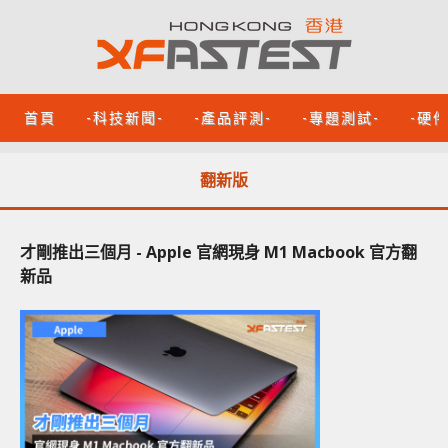
首頁
-科技新聞-
-產品評測-
-專題測試-
-硬
翻新版
才剛推出三個月 - Apple 官網現身 M1 Macbook 官方翻
新品