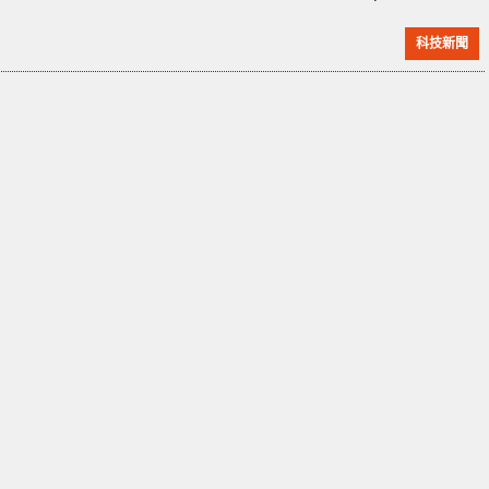
估算火箭的貨運成本與風險，最快在 2021 年初步測
科技新聞
試。 現時美軍最快的貨運方式就是透過 C-17
Globemaster III 重型運輸機進行，最高約時速 800 公
里，大約就是由加州飛到沖繩約需要 12 小時，但是用火
箭的話最多只要約半小時。雖然這個概念存在已久，不
過從