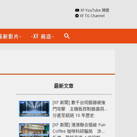
XF YouTube 頻道
XF TG Channel
最新影片-
-XF 商店-
search
最新文章
[XF 新聞] 數千台伺服器被後
門攻擊 主機板控制器漏洞部
分甚至超過 10 年歷史
[XF 新聞] 港澳聯合搗破 Fun
Coffee 咖啡科研騙局 涉款