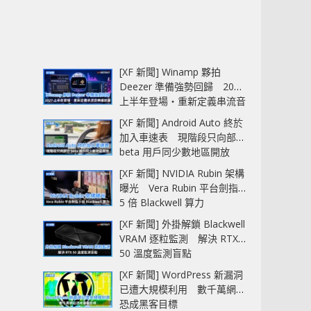
[XF 新聞] Winamp 夥拍
Deezer 準備強勢回歸 2027
上半年登場‧重新定義串流音
樂播放器
[XF 新聞] Android Auto 終於
加入車速表 現階段只向部分
beta 用戶同少數地區開放
[XF 新聞] NVIDIA Rubin 架構
曝光 Vera Rubin 平台劍指
5 倍 Blackwell 算力
[XF 新聞] 外掛解鎖 Blackwell
VRAM 逐粒監測 解決 RTX
50 溫度監測盲點
[XF 新聞] WordPress 新漏洞
已遭大規模利用 數千萬網站
恐成黑客目標