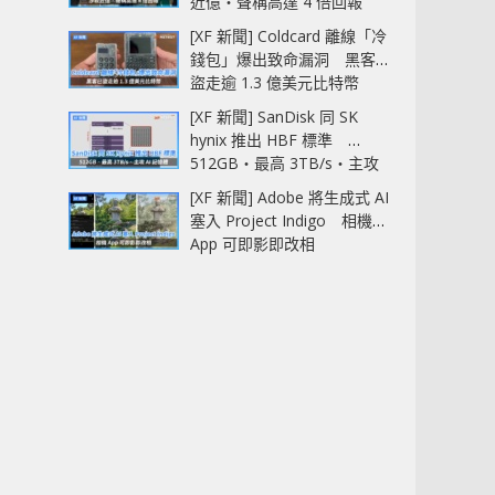
近億‧聲稱高達 4 倍回報
[XF 新聞] Coldcard 離線「冷
錢包」爆出致命漏洞 黑客已
盜走逾 1.3 億美元比特幣
[XF 新聞] SanDisk 同 SK
hynix 推出 HBF 標準
512GB‧最高 3TB/s‧主攻
AI 記憶體
[XF 新聞] Adobe 將生成式 AI
塞入 Project Indigo 相機
App 可即影即改相