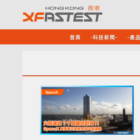
首頁
-科技新聞-
-產