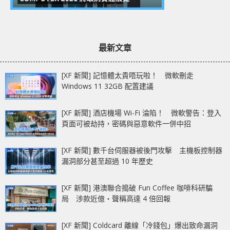
最新文章
[XF 新聞] 記憶體太貴唔玩啦！ 微軟刪走
Windows 11 32GB 配置建議
[XF 新聞] 酒店機場 Wi-Fi 淪陷！ 微軟警告：登入
頁面可被劫持，密碼與惡意軟件一併中招
[XF 新聞] 數千台伺服器被後門攻擊 主機板控制器
漏洞部分甚至超過 10 年歷史
[XF 新聞] 港澳聯合搗破 Fun Coffee 咖啡科研騙
局 涉款近億‧聲稱高達 4 倍回報
[XF 新聞] Coldcard 離線「冷錢包」爆出致命漏洞