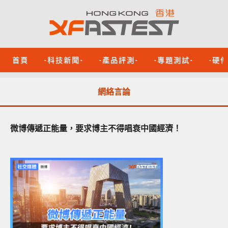
首頁
-科技新聞-
-產品評測-
-專題測試-
-硬
網絡言論
微博傳遞正能量，要求博主不得唱衰中國經濟！