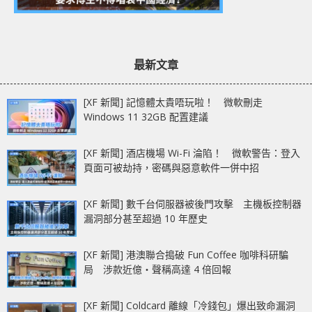
最新文章
[XF 新聞] 記憶體太貴唔玩啦！ 微軟刪走
Windows 11 32GB 配置建議
[XF 新聞] 酒店機場 Wi-Fi 淪陷！ 微軟警告：登入
頁面可被劫持，密碼與惡意軟件一併中招
[XF 新聞] 數千台伺服器被後門攻擊 主機板控制器
漏洞部分甚至超過 10 年歷史
[XF 新聞] 港澳聯合搗破 Fun Coffee 咖啡科研騙
局 涉款近億‧聲稱高達 4 倍回報
[XF 新聞] Coldcard 離線「冷錢包」爆出致命漏洞