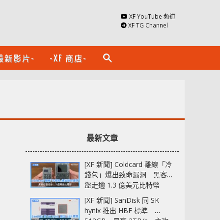
XF YouTube 頻道
XF TG Channel
最新影片-
-XF 商店-
search
最新文章
[XF 新聞] Coldcard 離線「冷
錢包」爆出致命漏洞 黑客已
盜走逾 1.3 億美元比特幣
[XF 新聞] SanDisk 同 SK
hynix 推出 HBF 標準