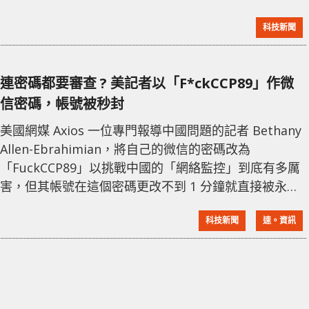
到要「避免表達對經濟的悲觀情緒」，這一消息是根據
科技新聞
在線流傳的一份備忘錄以及一位接受者向彭博新聞確認
的信息。 微博的這一舉措，凸顯了對於國內增長停滯的
擔憂。中國在過去幾年加強了對線上言論的控制，這次
連密碼都要審查 ? 美記者以「F*ckCCP89」作微
對經濟言論的約束再次證明了這一點。微博未對此事發
信密碼，帳號被秒封
表正式聲明，但是該平台的這一行動已經引起了社會各
界的
美國網媒 Axios 一位專門報導中國問題的記者 Bethany
Allen-Ebrahimian，將自己的微信的密碼改為
「FuckCCP89」以挑戰中國的「網絡監控」到底有多厲
害，但其帳號在這個密碼更改不到 1 分鐘就直接被永久
移除。她表示畫面並無任何上訴方式或暫時停用的畫
科技新聞
速。資訊
面，而她亦身處美國，帳號亦是以美國電話號碼登記，
所使用的為中國內地版本微信。 My WeChat &
Tiananmen: A thread. I have long had the same
WeCha