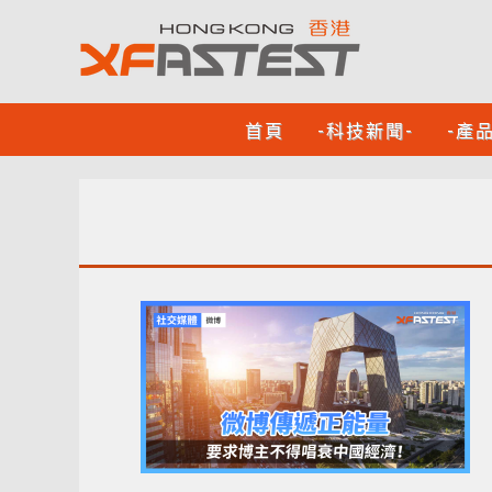
首頁
-科技新聞-
-產