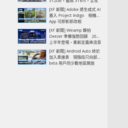
512GB‧最高 3TB/s‧主攻
AI 記憶體
[XF 新聞] Adobe 將生成式 AI
塞入 Project Indigo 相機
App 可即影即改相
[XF 新聞] Winamp 夥拍
Deezer 準備強勢回歸 2027
上半年登場‧重新定義串流音
樂播放器
[XF 新聞] Android Auto 終於
加入車速表 現階段只向部分
beta 用戶同少數地區開放