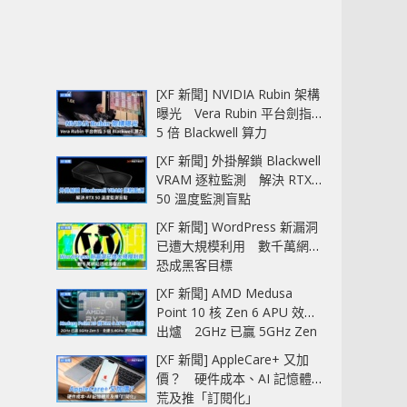
[XF 新聞] NVIDIA Rubin 架構
曝光 Vera Rubin 平台劍指
5 倍 Blackwell 算力
[XF 新聞] 外掛解鎖 Blackwell
VRAM 逐粒監測 解決 RTX
50 溫度監測盲點
[XF 新聞] WordPress 新漏洞
已遭大規模利用 數千萬網站
恐成黑客目標
[XF 新聞] AMD Medusa
Point 10 核 Zen 6 APU 效能
出爐 2GHz 已贏 5GHz Zen
5‧全速 5.4GHz 更拉開距離
[XF 新聞] AppleCare+ 又加
價？ 硬件成本、AI 記憶體
荒及推「訂閱化」