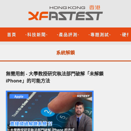
首頁
-科技新聞-
-產品評測-
-專題測試-
-硬
系統解鎖
無需用劍 - 大學教授研究執法部門破解「未解鎖
iPhone」的可能方法