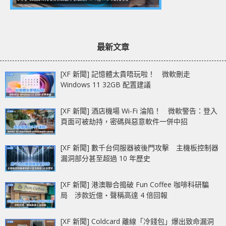
最新文章
[XF 新聞] 記憶體太貴唔玩啦！ 微軟刪走
Windows 11 32GB 配置建議
[XF 新聞] 酒店機場 Wi-Fi 淪陷！ 微軟警告：登入
頁面可被劫持，密碼與惡意軟件一併中招
[XF 新聞] 數千台伺服器被後門攻擊 主機板控制器
漏洞部分甚至超過 10 年歷史
[XF 新聞] 港澳聯合搗破 Fun Coffee 咖啡科研騙
局 涉款近億‧聲稱高達 4 倍回報
[XF 新聞] Coldcard 離線「冷錢包」爆出致命漏洞