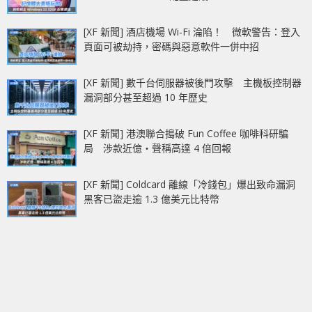
[XF 新聞] 酒店機場 Wi-Fi 淪陷！ 微軟警告：登入
頁面可被劫持，密碼與惡意軟件一併中招
[XF 新聞] 數千台伺服器被後門攻擊 主機板控制器
漏洞部分甚至超過 10 年歷史
[XF 新聞] 港澳聯合搗破 Fun Coffee 咖啡科研騙
局 涉款近億‧聲稱高達 4 倍回報
[XF 新聞] Coldcard 離線「冷錢包」爆出致命漏洞
黑客已盜走逾 1.3 億美元比特幣