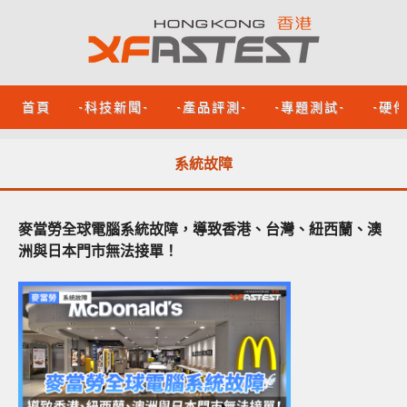
首頁
-科技新聞-
-產品評測-
-專題測試-
-硬
系統故障
麥當勞全球電腦系統故障，導致香港、台灣、紐西蘭、澳
洲與日本門市無法接單！