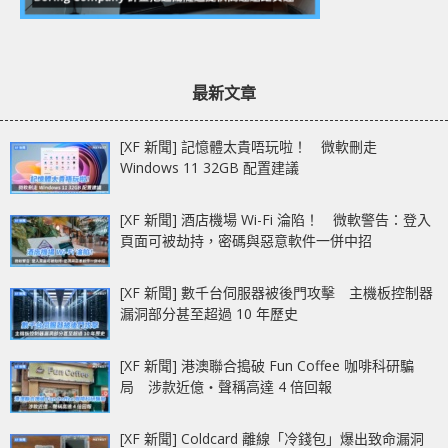
最新文章
[XF 新聞] 記憶體太貴唔玩啦！ 微軟刪走
Windows 11 32GB 配置建議
[XF 新聞] 酒店機場 Wi-Fi 淪陷！ 微軟警告：登入
頁面可被劫持，密碼與惡意軟件一併中招
[XF 新聞] 數千台伺服器被後門攻擊 主機板控制器
漏洞部分甚至超過 10 年歷史
[XF 新聞] 港澳聯合搗破 Fun Coffee 咖啡科研騙
局 涉款近億‧聲稱高達 4 倍回報
[XF 新聞] Coldcard 離線「冷錢包」爆出致命漏洞