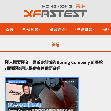
首頁
-科技新聞-
-產品評測-
-專題測試-
-硬
管道
運人還要運貨 - 馬斯克創辦的 Boring Company 計畫挖
超闊隧道用以提供高速遠距貨運