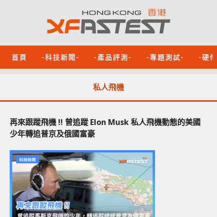
首頁
-科技新聞-
-產品評測-
-專題測試-
-硬
私人飛機
再來跟蹤飛機 !! 曾追蹤 Elon Musk 私人飛機動態的美國
少年轉追普京及俄國富豪