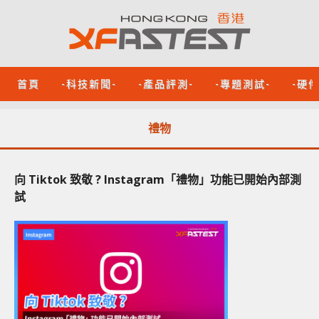
首頁
-科技新聞-
-產品評測-
-專題測試-
-硬
禮物
向 Tiktok 致敬 ? ​Instagram「禮物」功能已開始內部測
試