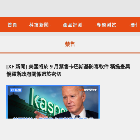
首頁
-科技新聞-
-產品評測-
-專題測試-
-硬
禁售
[XF 新聞] 美國將於 9 月禁售卡巴斯基防毒軟件 稱擔憂與
俄羅斯政府關係過於密切