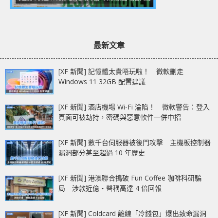
最新文章
[XF 新聞] 記憶體太貴唔玩啦！ 微軟刪走
Windows 11 32GB 配置建議
[XF 新聞] 酒店機場 Wi-Fi 淪陷！ 微軟警告：登入
頁面可被劫持，密碼與惡意軟件一併中招
[XF 新聞] 數千台伺服器被後門攻擊 主機板控制器
漏洞部分甚至超過 10 年歷史
[XF 新聞] 港澳聯合搗破 Fun Coffee 咖啡科研騙
局 涉款近億‧聲稱高達 4 倍回報
[XF 新聞] Coldcard 離線「冷錢包」爆出致命漏洞