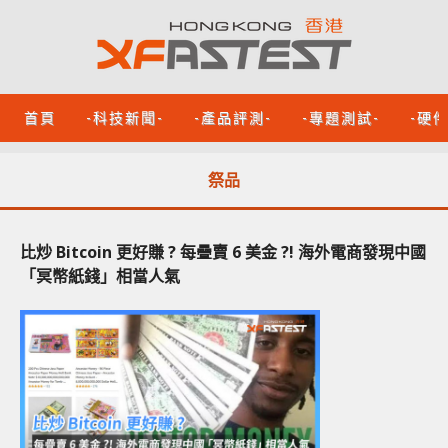
首頁
-科技新聞-
-產品評測-
-專題測試-
-硬
祭品
比炒 Bitcoin 更好賺 ? 每疊賣 6 美金 ?! 海外電商發現中國
「冥幣紙錢」相當人氣