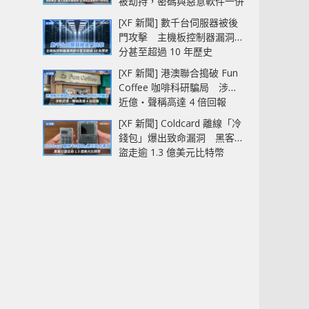
被劫持，密碼與惡意軟件一併
中招
[XF 新聞] 數千台伺服器被後
門攻擊 主機板控制器漏洞部
分甚至超過 10 年歷史
[XF 新聞] 港澳聯合搗破 Fun
Coffee 咖啡科研騙局 涉款
近億‧聲稱高達 4 倍回報
[XF 新聞] Coldcard 離線「冷
錢包」爆出致命漏洞 黑客已
盜走逾 1.3 億美元比特幣