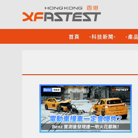
首頁
-科技新聞-
-產