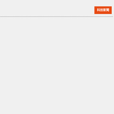
洲新車評價計劃（Euro NCAP）的規定，前端碰撞測試
科技新聞
使用一輛 1,400 公斤的小貨車，模擬另一輛車的前端，
以 50 公里/小時的速度進行碰撞。然而，Benz 的碰撞測
試提出了更高標準。他們使用了兩輛真實的電動車，分
別重達 2.2 噸和 3 噸，速度達到 56 公里/小時，碰撞