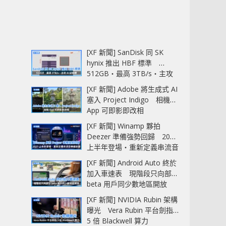
[XF 新聞] SanDisk 同 SK
hynix 推出 HBF 標準
512GB‧最高 3TB/s‧主攻
AI 記憶體
[XF 新聞] Adobe 將生成式 AI
塞入 Project Indigo 相機
App 可即影即改相
[XF 新聞] Winamp 夥拍
Deezer 準備強勢回歸 2027
上半年登場‧重新定義串流音
樂播放器
[XF 新聞] Android Auto 終於
加入車速表 現階段只向部分
beta 用戶同少數地區開放
[XF 新聞] NVIDIA Rubin 架構
曝光 Vera Rubin 平台劍指
5 倍 Blackwell 算力