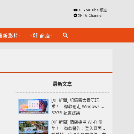
XF YouTube 頻道
XF TG Channel
最新影片-
-XF 商店-
search
最新文章
[XF 新聞] 記憶體太貴唔玩
啦！ 微軟刪走 Windows 11
32GB 配置建議
[XF 新聞] 酒店機場 Wi-Fi 淪
陷！ 微軟警告：登入頁面可