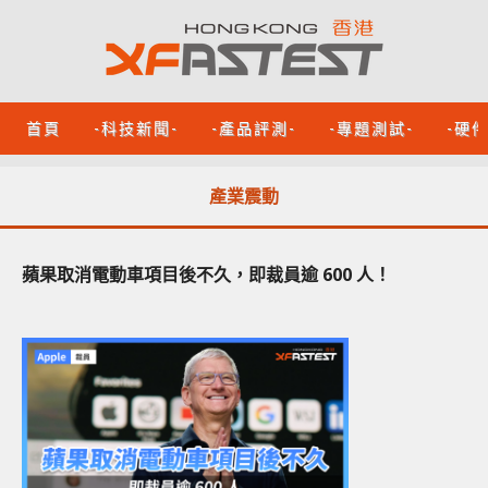
首頁
-科技新聞-
-產品評測-
-專題測試-
-硬
產業震動
蘋果取消電動車項目後不久，即裁員逾 600 人！