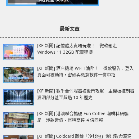
最新文章
[XF 新聞] 記憶體太貴唔玩啦！ 微軟刪走
Windows 11 32GB 配置建議
[XF 新聞] 酒店機場 Wi-Fi 淪陷！ 微軟警告：登入
頁面可被劫持，密碼與惡意軟件一併中招
[XF 新聞] 數千台伺服器被後門攻擊 主機板控制器
漏洞部分甚至超過 10 年歷史
[XF 新聞] 港澳聯合搗破 Fun Coffee 咖啡科研騙
局 涉款近億‧聲稱高達 4 倍回報
[XF 新聞] Coldcard 離線「冷錢包」爆出致命漏洞