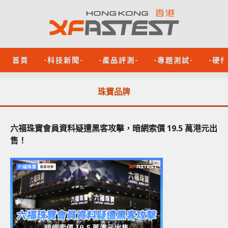
首頁
-科技新聞-
-產品評測-
-專題測試-
-硬
珠寶品牌
六福珠寶會員資料疑遭黑客攻擊，暗網索價 19.5 萬港元出
售！