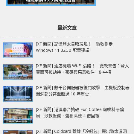
最新文章
[XF 新聞] 記憶體太貴唔玩啦！ 微軟刪走
Windows 11 32GB 配置建議
[XF 新聞] 酒店機場 Wi-Fi 淪陷！ 微軟警告：登入
頁面可被劫持，密碼與惡意軟件一併中招
[XF 新聞] 數千台伺服器被後門攻擊 主機板控制器
漏洞部分甚至超過 10 年歷史
[XF 新聞] 港澳聯合搗破 Fun Coffee 咖啡科研騙
局 涉款近億‧聲稱高達 4 倍回報
[XF 新聞] Coldcard 離線「冷錢包」爆出致命漏洞