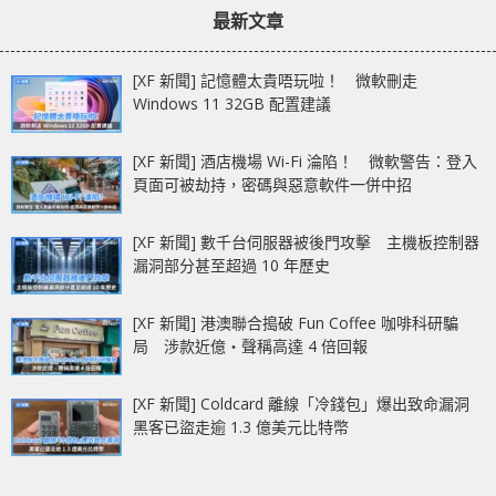
最新文章
[XF 新聞] 記憶體太貴唔玩啦！ 微軟刪走
Windows 11 32GB 配置建議
[XF 新聞] 酒店機場 Wi-Fi 淪陷！ 微軟警告：登入
頁面可被劫持，密碼與惡意軟件一併中招
[XF 新聞] 數千台伺服器被後門攻擊 主機板控制器
漏洞部分甚至超過 10 年歷史
[XF 新聞] 港澳聯合搗破 Fun Coffee 咖啡科研騙
局 涉款近億‧聲稱高達 4 倍回報
[XF 新聞] Coldcard 離線「冷錢包」爆出致命漏洞
黑客已盜走逾 1.3 億美元比特幣