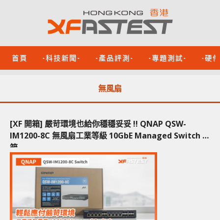
首頁
-科技新聞-
-產品評測-
-專題測試-
-硬
無風扇
[XF 開箱] 嚴苛環境也給你穩穩妥妥 !! QNAP QSW-
IM1200-8C 無風扇工業等級 10GbE Managed Switch 開
箱