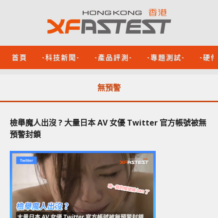
首頁
-科技新聞-
-產品評測-
-專題測試-
-硬
無預警
檢舉魔人出沒 ? 大量日本 AV 女優 Twitter 官方帳號被無
預警封鎖