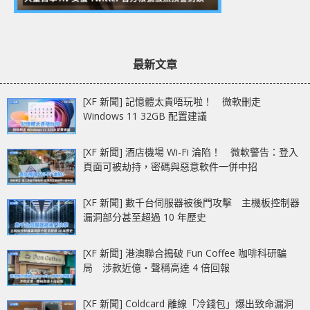
最新文章
[XF 新聞] 記憶體太貴唔玩啦！ 微軟刪走
Windows 11 32GB 配置建議
[XF 新聞] 酒店機場 Wi-Fi 淪陷！ 微軟警告：登入
頁面可被劫持，密碼與惡意軟件一併中招
[XF 新聞] 數千台伺服器被後門攻擊 主機板控制器
漏洞部分甚至超過 10 年歷史
[XF 新聞] 港澳聯合搗破 Fun Coffee 咖啡科研騙
局 涉款近億‧聲稱高達 4 倍回報
[XF 新聞] Coldcard 離線「冷錢包」爆出致命漏洞