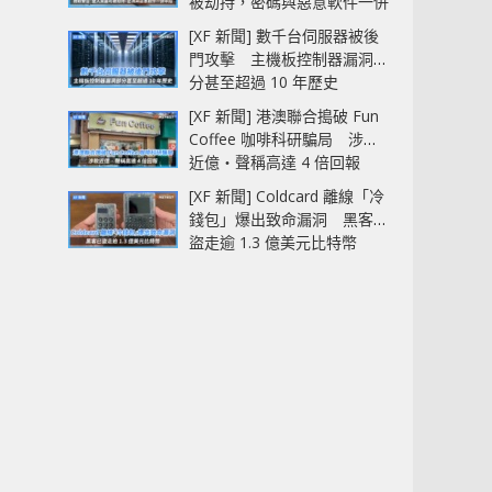
被劫持，密碼與惡意軟件一併
中招
[XF 新聞] 數千台伺服器被後
門攻擊 主機板控制器漏洞部
分甚至超過 10 年歷史
[XF 新聞] 港澳聯合搗破 Fun
Coffee 咖啡科研騙局 涉款
近億‧聲稱高達 4 倍回報
[XF 新聞] Coldcard 離線「冷
錢包」爆出致命漏洞 黑客已
盜走逾 1.3 億美元比特幣