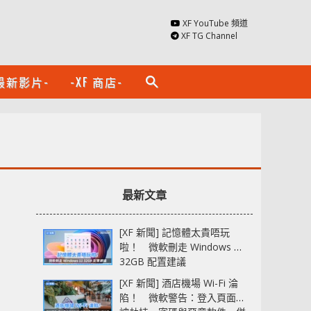
XF YouTube 頻道
XF TG Channel
最新影片-
-XF 商店-
search
最新文章
[XF 新聞] 記憶體太貴唔玩
啦！ 微軟刪走 Windows 11
32GB 配置建議
[XF 新聞] 酒店機場 Wi-Fi 淪
陷！ 微軟警告：登入頁面可