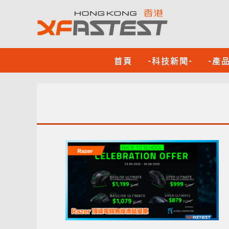
首頁
-科技新聞-
-產