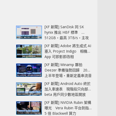
[XF 新聞] SanDisk 同 SK
hynix 推出 HBF 標準
512GB‧最高 3TB/s‧主攻
AI 記憶體
[XF 新聞] Adobe 將生成式 AI
塞入 Project Indigo 相機
App 可即影即改相
[XF 新聞] Winamp 夥拍
Deezer 準備強勢回歸 2027
上半年登場‧重新定義串流音
樂播放器
[XF 新聞] Android Auto 終於
加入車速表 現階段只向部分
beta 用戶同少數地區開放
[XF 新聞] NVIDIA Rubin 架構
曝光 Vera Rubin 平台劍指
5 倍 Blackwell 算力