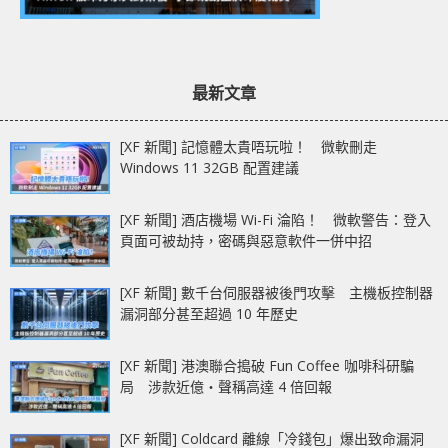
最新文章
[XF 新聞] 記憶體太貴唔玩啦！ 微軟刪走
Windows 11 32GB 配置建議
[XF 新聞] 酒店機場 Wi-Fi 淪陷！ 微軟警告：登入
頁面可被劫持，密碼與惡意軟件一併中招
[XF 新聞] 數千台伺服器被後門攻擊 主機板控制器
漏洞部分甚至超過 10 年歷史
[XF 新聞] 港澳聯合搗破 Fun Coffee 咖啡科研騙
局 涉款近億‧聲稱高達 4 倍回報
[XF 新聞] Coldcard 離線「冷錢包」爆出致命漏洞