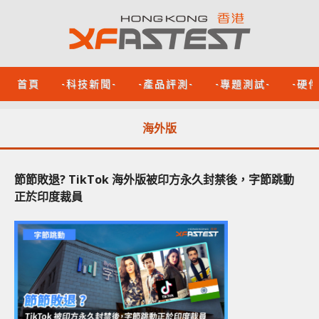
首頁
-科技新聞-
-產品評測-
-專題測試-
-硬
海外版
節節敗退? TikTok 海外版被印方永久封禁後，字節跳動
正於印度裁員