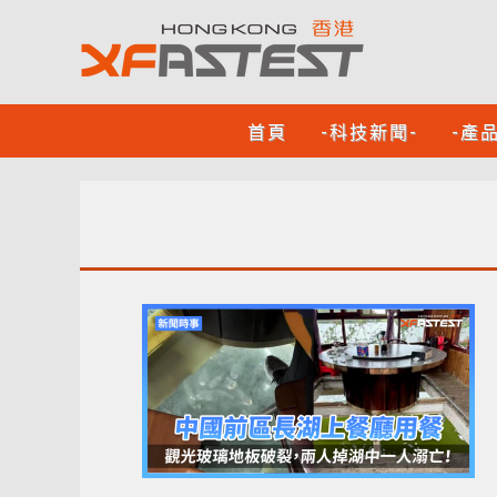
首頁
-科技新聞-
-產