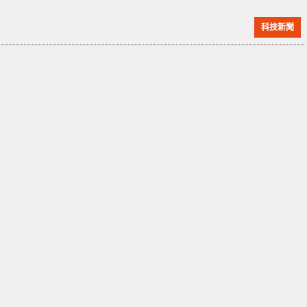
的資訊顯示，該餐廳的包廂建在湖面上，疑似由於玻璃
科技新聞
地板破裂導致客人落水，甚至溺水身亡。網路上流傳的
相關照片也顯示出玻璃地板上的碎裂痕跡。根據紅星新
聞的報導，事件發生在 11 月 9 日晚間，兩位顧客因此
落水，其中一位獲救，但蘇姓男子卻未能成功上岸。 中
國網上流傳的群組擷圖｜資料來源