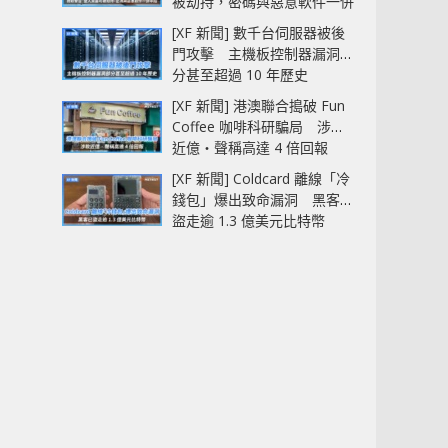
被劫持，密碼與惡意軟件一併
中招
[XF 新聞] 數千台伺服器被後
門攻擊 主機板控制器漏洞部
分甚至超過 10 年歷史
[XF 新聞] 港澳聯合搗破 Fun
Coffee 咖啡科研騙局 涉款
近億‧聲稱高達 4 倍回報
[XF 新聞] Coldcard 離線「冷
錢包」爆出致命漏洞 黑客已
盜走逾 1.3 億美元比特幣