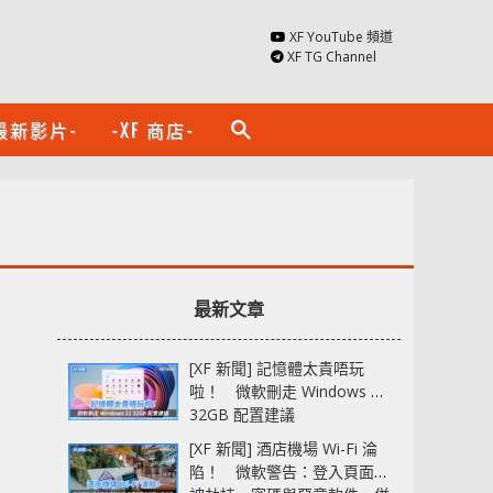
XF YouTube 頻道
XF TG Channel
最新影片-
-XF 商店-
search
最新文章
[XF 新聞] 記憶體太貴唔玩
啦！ 微軟刪走 Windows 11
32GB 配置建議
[XF 新聞] 酒店機場 Wi-Fi 淪
陷！ 微軟警告：登入頁面可