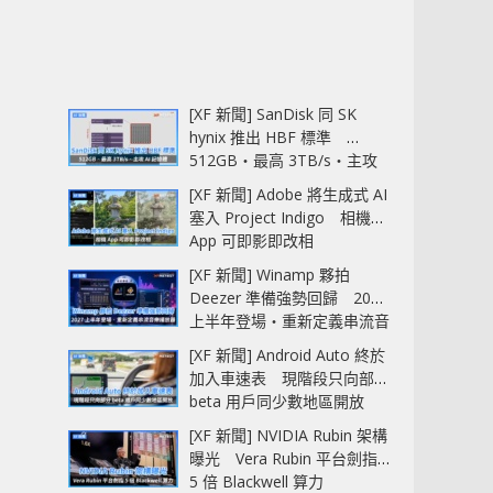
[XF 新聞] SanDisk 同 SK
hynix 推出 HBF 標準
512GB‧最高 3TB/s‧主攻
AI 記憶體
[XF 新聞] Adobe 將生成式 AI
塞入 Project Indigo 相機
App 可即影即改相
[XF 新聞] Winamp 夥拍
Deezer 準備強勢回歸 2027
上半年登場‧重新定義串流音
樂播放器
[XF 新聞] Android Auto 終於
加入車速表 現階段只向部分
beta 用戶同少數地區開放
[XF 新聞] NVIDIA Rubin 架構
曝光 Vera Rubin 平台劍指
5 倍 Blackwell 算力