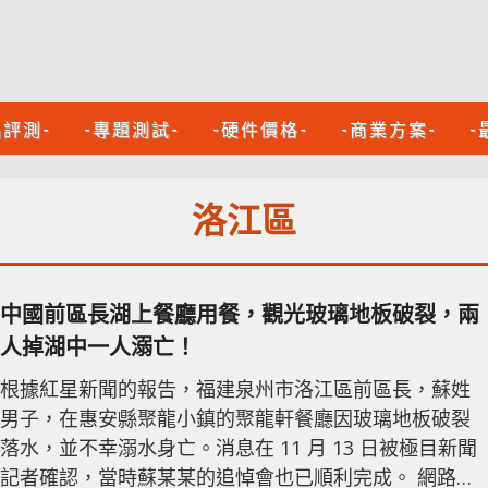
品評測-
-專題測試-
-硬件價格-
-商業方案-
-
洛江區
中國前區長湖上餐廳用餐，觀光玻璃地板破裂，兩
人掉湖中一人溺亡！
根據紅星新聞的報告，福建泉州市洛江區前區長，蘇姓
男子，在惠安縣聚龍小鎮的聚龍軒餐廳因玻璃地板破裂
落水，並不幸溺水身亡。消息在 11 月 13 日被極目新聞
記者確認，當時蘇某某的追悼會也已順利完成。 網路上