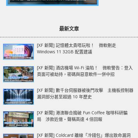
最新文章
[XF 新聞] 記憶體太貴唔玩啦！ 微軟刪走
Windows 11 32GB 配置建議
[XF 新聞] 酒店機場 Wi-Fi 淪陷！ 微軟警告：登入
頁面可被劫持，密碼與惡意軟件一併中招
[XF 新聞] 數千台伺服器被後門攻擊 主機板控制器
漏洞部分甚至超過 10 年歷史
[XF 新聞] 港澳聯合搗破 Fun Coffee 咖啡科研騙
局 涉款近億‧聲稱高達 4 倍回報
[XF 新聞] Coldcard 離線「冷錢包」爆出致命漏洞