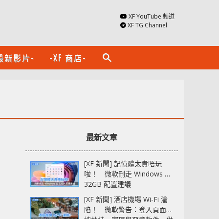
XF YouTube 頻道
XF TG Channel
最新影片-
-XF 商店-
search
最新文章
[XF 新聞] 記憶體太貴唔玩
啦！ 微軟刪走 Windows 11
32GB 配置建議
[XF 新聞] 酒店機場 Wi-Fi 淪
陷！ 微軟警告：登入頁面可