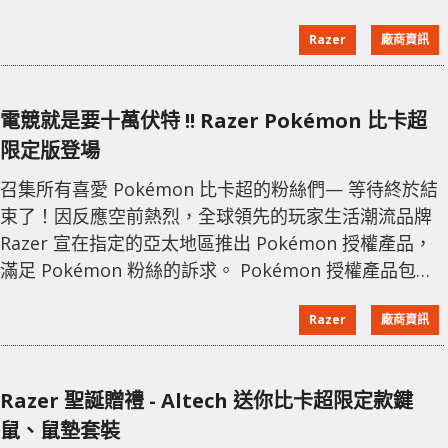
線藍牙耳機 (價值$1,149)。 - Razer Blade 15 Base
Razer
廠商資訊
Model 144HZ | FULL HD | Intel® Cor
電競就是要十萬伏特 !! Razer Pokémon 比卡超
限定版登場
召集所有喜愛 Pokémon 比卡超的粉絲們— 等待終於結
束了！因反應空前熱烈，全球領先的玩家生活潮流品牌
Razer 宣在指定的亞太地區推出 Pokémon 授權產品，
滿足 Pokémon 粉絲的訴求。 Pokémon 授權產品包
括： 1. Razer | Pokémon – Hammerhead True
Razer
廠商資訊
Wireless 比卡超限定版 收服於精靈球充電盒內，打開
Hammerhead True Wireless 比卡超限定版，使出比卡
超的戰鬥招式。既可愛又厲害，耳機傳遞低延遲
Razer 聖誕贈禮 - Altech 送你比卡超限定款鍵
鼠、鼠墊套裝