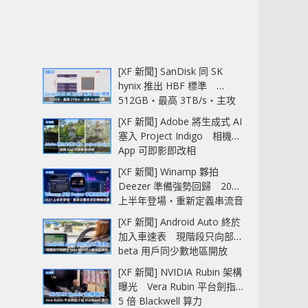
[XF 新聞] SanDisk 同 SK
hynix 推出 HBF 標準
512GB‧最高 3TB/s‧主攻
AI 記憶體
[XF 新聞] Adobe 將生成式 AI
塞入 Project Indigo 相機
App 可即影即改相
[XF 新聞] Winamp 夥拍
Deezer 準備強勢回歸 2027
上半年登場‧重新定義串流音
樂播放器
[XF 新聞] Android Auto 終於
加入車速表 現階段只向部分
beta 用戶同少數地區開放
[XF 新聞] NVIDIA Rubin 架構
曝光 Vera Rubin 平台劍指
5 倍 Blackwell 算力