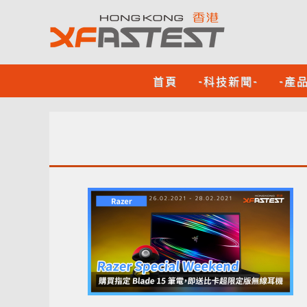
首頁
-科技新聞-
-產