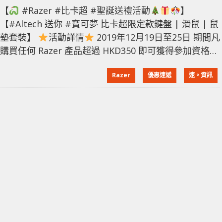
【
#Razer #比卡超 #聖誕送禮活動
】
【#Altech 送你 #寶可夢 比卡超限定款鍵盤 | 滑鼠 | 鼠
墊套裝】
活動詳情
2019年12月19日至25日 期間凡
購買任何 Razer 產品超過 HKD350 即可獲得參加資格。
※Razer 產品上必須擁有 Altech Computer 的保養貼紙
Razer
優惠速遞
速。資訊
- 2019年 12月 26日 活動分為 4 個參加時段 14:00 /
16:00 / 18:00 / 20:00，每時段最快完成以下參加步驟即
可獲得