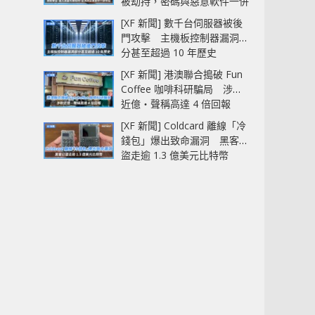
被劫持，密碼與惡意軟件一併
中招
[XF 新聞] 數千台伺服器被後
門攻擊 主機板控制器漏洞部
分甚至超過 10 年歷史
[XF 新聞] 港澳聯合搗破 Fun
Coffee 咖啡科研騙局 涉款
近億‧聲稱高達 4 倍回報
[XF 新聞] Coldcard 離線「冷
錢包」爆出致命漏洞 黑客已
盜走逾 1.3 億美元比特幣