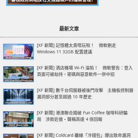
最新文章
[XF 新聞] 記憶體太貴唔玩啦！ 微軟刪走
Windows 11 32GB 配置建議
[XF 新聞] 酒店機場 Wi-Fi 淪陷！ 微軟警告：登入
頁面可被劫持，密碼與惡意軟件一併中招
[XF 新聞] 數千台伺服器被後門攻擊 主機板控制器
漏洞部分甚至超過 10 年歷史
[XF 新聞] 港澳聯合搗破 Fun Coffee 咖啡科研騙
局 涉款近億‧聲稱高達 4 倍回報
[XF 新聞] Coldcard 離線「冷錢包」爆出致命漏洞