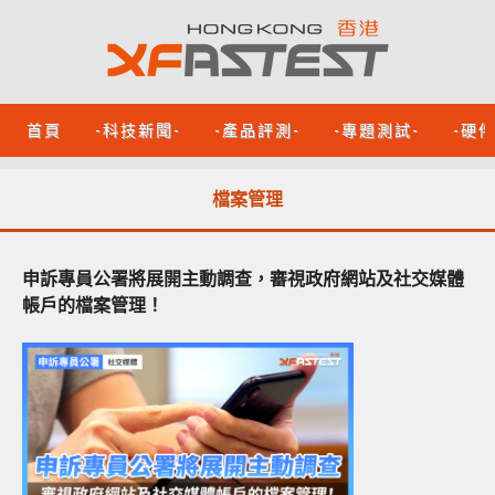
首頁
-科技新聞-
-產品評測-
-專題測試-
-硬
檔案管理
申訴專員公署將展開主動調查，審視政府網站及社交媒體
帳戶的檔案管理！