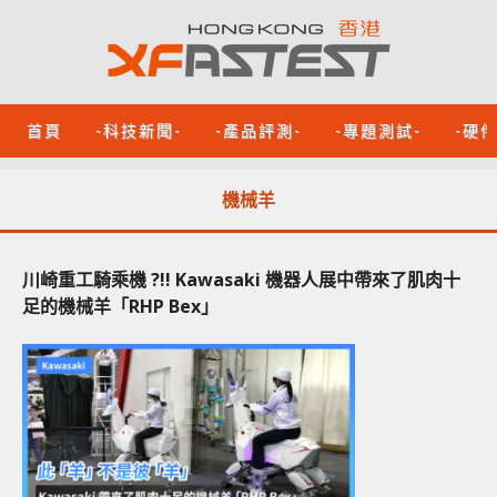
首頁
-科技新聞-
-產品評測-
-專題測試-
-硬
機械羊
川崎重工騎乘機 ?!! Kawasaki 機器人展中帶來了肌肉十
足的機械羊「RHP Bex」