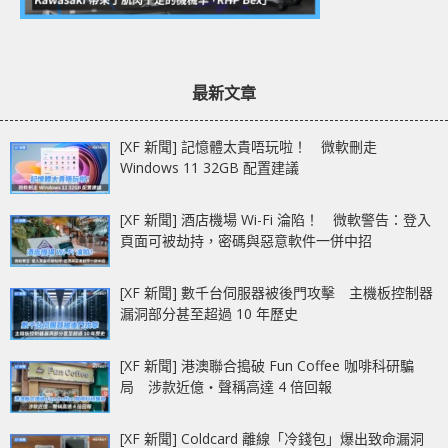
最新文章
[XF 新聞] 記憶體太貴唔玩啦！ 微軟刪走
Windows 11 32GB 配置建議
[XF 新聞] 酒店機場 Wi-Fi 淪陷！ 微軟警告：登入
頁面可被劫持，密碼與惡意軟件一併中招
[XF 新聞] 數千台伺服器被後門攻擊 主機板控制器
漏洞部分甚至超過 10 年歷史
[XF 新聞] 港澳聯合搗破 Fun Coffee 咖啡科研騙
局 涉款近億‧聲稱高達 4 倍回報
[XF 新聞] Coldcard 離線「冷錢包」爆出致命漏洞