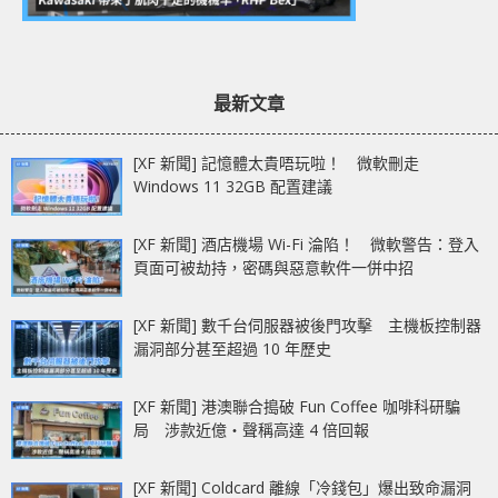
最新文章
[XF 新聞] 記憶體太貴唔玩啦！ 微軟刪走
Windows 11 32GB 配置建議
[XF 新聞] 酒店機場 Wi-Fi 淪陷！ 微軟警告：登入
頁面可被劫持，密碼與惡意軟件一併中招
[XF 新聞] 數千台伺服器被後門攻擊 主機板控制器
漏洞部分甚至超過 10 年歷史
[XF 新聞] 港澳聯合搗破 Fun Coffee 咖啡科研騙
局 涉款近億‧聲稱高達 4 倍回報
[XF 新聞] Coldcard 離線「冷錢包」爆出致命漏洞