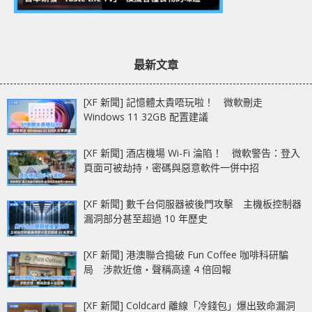
最新文章
[XF 新聞] 記憶體太貴唔玩啦！ 微軟刪走
Windows 11 32GB 配置建議
[XF 新聞] 酒店機場 Wi-Fi 淪陷！ 微軟警告：登入
頁面可被劫持，密碼與惡意軟件一併中招
[XF 新聞] 數千台伺服器被後門攻擊 主機板控制器
漏洞部分甚至超過 10 年歷史
[XF 新聞] 港澳聯合搗破 Fun Coffee 咖啡科研騙
局 涉款近億‧聲稱高達 4 倍回報
[XF 新聞] Coldcard 離線「冷錢包」爆出致命漏洞