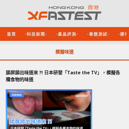
首頁
-科技新聞-
-產品評測-
-專題測試-
-硬
模擬味道
舔屏舔出味道來 ?! 日本研發「Taste the TV」，模擬各
種食物的味道