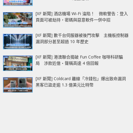
[XF 新聞] 酒店機場 Wi-Fi 淪陷！ 微軟警告：登入
頁面可被劫持，密碼與惡意軟件一併中招
[XF 新聞] 數千台伺服器被後門攻擊 主機板控制器
漏洞部分甚至超過 10 年歷史
[XF 新聞] 港澳聯合搗破 Fun Coffee 咖啡科研騙
局 涉款近億‧聲稱高達 4 倍回報
[XF 新聞] Coldcard 離線「冷錢包」爆出致命漏洞
黑客已盜走逾 1.3 億美元比特幣