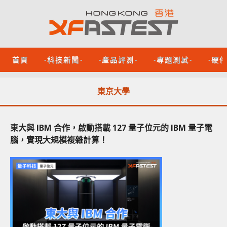
首頁
-科技新聞-
-產品評測-
-專題測試-
-硬
東京大學
東大與 IBM 合作，啟動搭載 127 量子位元的 IBM 量子電
腦，實現大規模複雜計算！