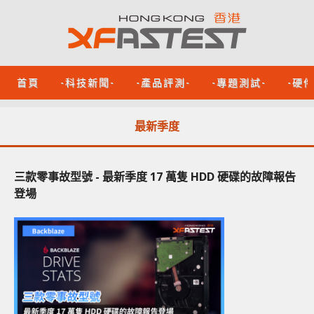
首頁
-科技新聞-
-產品評測-
-專題測試-
-硬
最新季度
三款零事故型號 - 最新季度 17 萬隻 HDD 硬碟的故障報告
登場