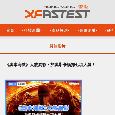
首頁
-科技新聞-
-產品評測-
-專題測試-
-硬
最佳影片
《奧本海默》大放異彩，於奧斯卡橫掃七項大獎！