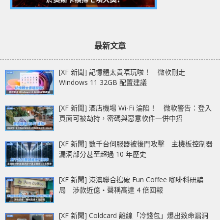
最新文章
[XF 新聞] 記憶體太貴唔玩啦！ 微軟刪走
Windows 11 32GB 配置建議
[XF 新聞] 酒店機場 Wi-Fi 淪陷！ 微軟警告：登入
頁面可被劫持，密碼與惡意軟件一併中招
[XF 新聞] 數千台伺服器被後門攻擊 主機板控制器
漏洞部分甚至超過 10 年歷史
[XF 新聞] 港澳聯合搗破 Fun Coffee 咖啡科研騙
局 涉款近億‧聲稱高達 4 倍回報
[XF 新聞] Coldcard 離線「冷錢包」爆出致命漏洞