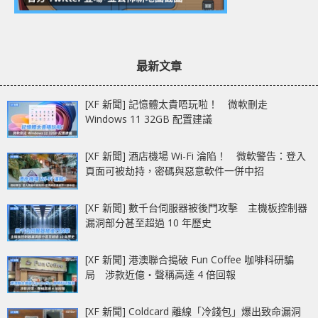
最新文章
[XF 新聞] 記憶體太貴唔玩啦！ 微軟刪走
Windows 11 32GB 配置建議
[XF 新聞] 酒店機場 Wi-Fi 淪陷！ 微軟警告：登入
頁面可被劫持，密碼與惡意軟件一併中招
[XF 新聞] 數千台伺服器被後門攻擊 主機板控制器
漏洞部分甚至超過 10 年歷史
[XF 新聞] 港澳聯合搗破 Fun Coffee 咖啡科研騙
局 涉款近億‧聲稱高達 4 倍回報
[XF 新聞] Coldcard 離線「冷錢包」爆出致命漏洞