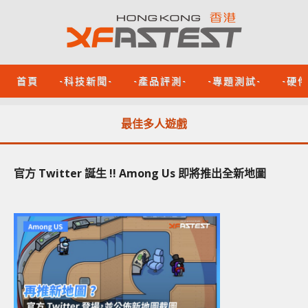
首頁
-科技新聞-
-產品評測-
-專題測試-
-硬
最佳多人遊戲
官方 Twitter 誕生 !! Among Us 即將推出全新地圖