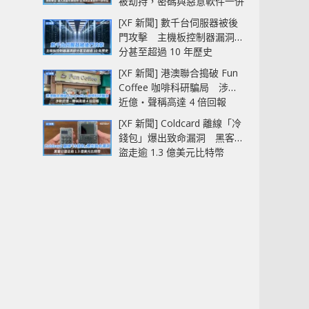
被劫持，密碼與惡意軟件一併
中招
[XF 新聞] 數千台伺服器被後
門攻擊 主機板控制器漏洞部
分甚至超過 10 年歷史
[XF 新聞] 港澳聯合搗破 Fun
Coffee 咖啡科研騙局 涉款
近億‧聲稱高達 4 倍回報
[XF 新聞] Coldcard 離線「冷
錢包」爆出致命漏洞 黑客已
盜走逾 1.3 億美元比特幣