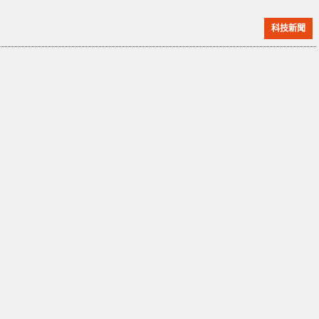
號碼、電郵地址、帳戶密碼、手機號碼及微信帳號等敏
科技新聞
感信息。 私隱專員公署表示，目前尚未接到資料外洩的
正式報告，但將主動聯繫六福集團了解情況。六福集團
已開始內部調查，並聘請資訊科技專家審查其系統，目
前尚未確認客戶資料是否真的被盜用。同時，集團已向
警方報案並通報私隱專員公署。 受影響的部分