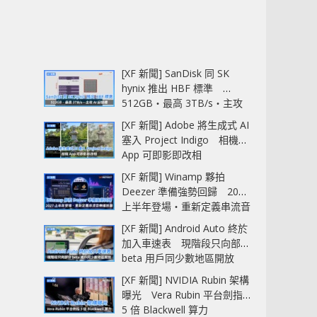
[XF 新聞] SanDisk 同 SK
hynix 推出 HBF 標準
512GB‧最高 3TB/s‧主攻
AI 記憶體
[XF 新聞] Adobe 將生成式 AI
塞入 Project Indigo 相機
App 可即影即改相
[XF 新聞] Winamp 夥拍
Deezer 準備強勢回歸 2027
上半年登場‧重新定義串流音
樂播放器
[XF 新聞] Android Auto 終於
加入車速表 現階段只向部分
beta 用戶同少數地區開放
[XF 新聞] NVIDIA Rubin 架構
曝光 Vera Rubin 平台劍指
5 倍 Blackwell 算力