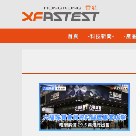
首頁
-科技新聞-
-產