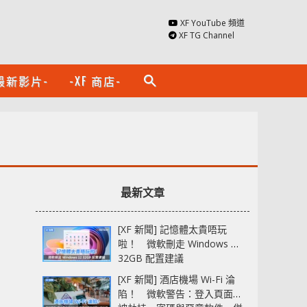
XF YouTube 頻道
XF TG Channel
最新影片-
-XF 商店-
search
最新文章
[XF 新聞] 記憶體太貴唔玩
啦！ 微軟刪走 Windows 11
32GB 配置建議
[XF 新聞] 酒店機場 Wi-Fi 淪
陷！ 微軟警告：登入頁面可