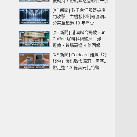
被劫持，密碼與惡意軟件一併
中招
[XF 新聞] 數千台伺服器被後
門攻擊 主機板控制器漏洞部
分甚至超過 10 年歷史
[XF 新聞] 港澳聯合搗破 Fun
Coffee 咖啡科研騙局 涉款
近億‧聲稱高達 4 倍回報
[XF 新聞] Coldcard 離線「冷
錢包」爆出致命漏洞 黑客已
盜走逾 1.3 億美元比特幣