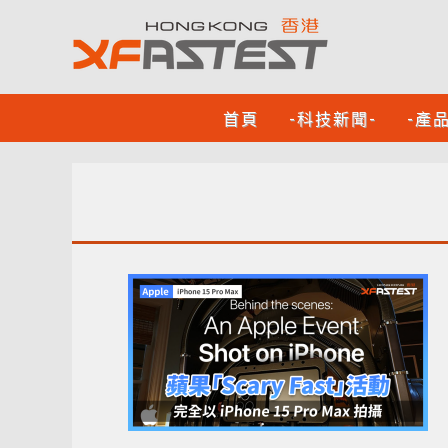
首頁
-科技新聞-
-產