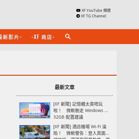
XF YouTube 頻道
XF TG Channel
最新影片-
-XF 商店-
search
最新文章
[XF 新聞] 記憶體太貴唔玩
啦！ 微軟刪走 Windows 11
32GB 配置建議
[XF 新聞] 酒店機場 Wi-Fi 淪
陷！ 微軟警告：登入頁面可