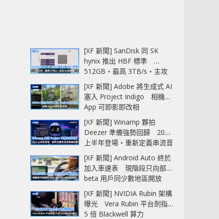
[XF 新聞] SanDisk 同 SK
hynix 推出 HBF 標準
512GB‧最高 3TB/s‧主攻
AI 記憶體
[XF 新聞] Adobe 將生成式 AI
塞入 Project Indigo 相機
App 可即影即改相
[XF 新聞] Winamp 夥拍
Deezer 準備強勢回歸 2027
上半年登場‧重新定義串流音
樂播放器
[XF 新聞] Android Auto 終於
加入車速表 現階段只向部分
beta 用戶同少數地區開放
[XF 新聞] NVIDIA Rubin 架構
曝光 Vera Rubin 平台劍指
5 倍 Blackwell 算力