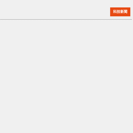
https://youtu.be/V3dbG9pAi8I?si=sJaVSpl3vq531ZJb
科技新聞
活動結尾畫面引發了廣泛討論，讓蘋果社群好奇究竟使
用了哪款 iPhone 以及拍攝的方式。在活動播出後不
久，一段未公開的幕後花絮影片在 YouTu