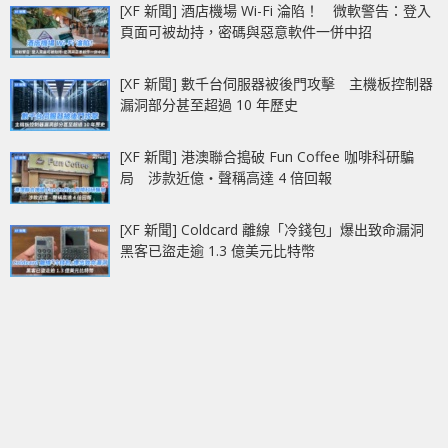
[XF 新聞] 酒店機場 Wi-Fi 淪陷！ 微軟警告：登入
頁面可被劫持，密碼與惡意軟件一併中招
[XF 新聞] 數千台伺服器被後門攻擊 主機板控制器
漏洞部分甚至超過 10 年歷史
[XF 新聞] 港澳聯合搗破 Fun Coffee 咖啡科研騙
局 涉款近億‧聲稱高達 4 倍回報
[XF 新聞] Coldcard 離線「冷錢包」爆出致命漏洞
黑客已盜走逾 1.3 億美元比特幣