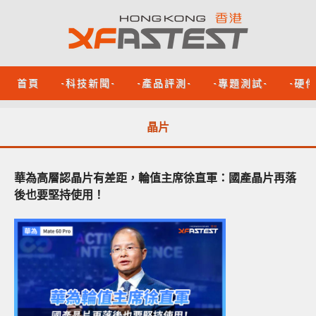
首頁
-科技新聞-
-產品評測-
-專題測試-
-硬
晶片
華為高層認晶片有差距，輪值主席徐直軍：國產晶片再落
後也要堅持使用！