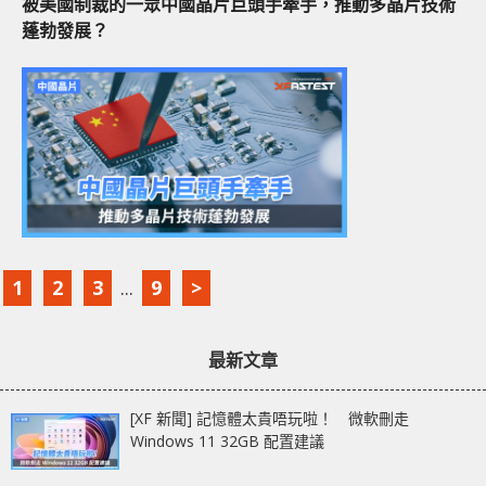
被美國制裁的一眾中國晶片巨頭手牽手，推動多晶片技術
蓬勃發展？
1
2
3
...
9
>
最新文章
[XF 新聞] 記憶體太貴唔玩啦！ 微軟刪走
Windows 11 32GB 配置建議