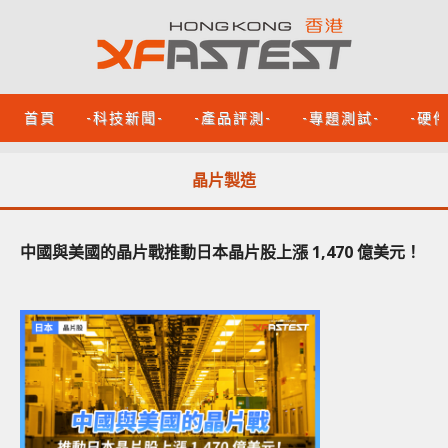
首頁
-科技新聞-
-產品評測-
-專題測試-
-硬
晶片製造
中國與美國的晶片戰推動日本晶片股上漲 1,470 億美元！