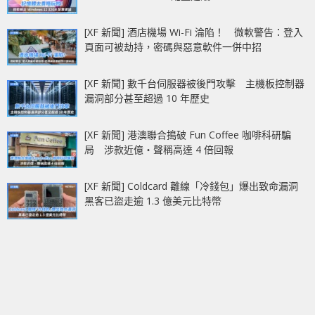
[XF 新聞] 酒店機場 Wi-Fi 淪陷！ 微軟警告：登入
頁面可被劫持，密碼與惡意軟件一併中招
[XF 新聞] 數千台伺服器被後門攻擊 主機板控制器
漏洞部分甚至超過 10 年歷史
[XF 新聞] 港澳聯合搗破 Fun Coffee 咖啡科研騙
局 涉款近億‧聲稱高達 4 倍回報
[XF 新聞] Coldcard 離線「冷錢包」爆出致命漏洞
黑客已盜走逾 1.3 億美元比特幣