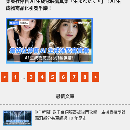
集英社停售 AI 生成泳裝寫真集「生まれたて。」！AI 生
成物商品化引發爭議！
<
1
...
3
4
5
6
7
8
>
最新文章
[XF 新聞] 數千台伺服器被後門攻擊 主機板控制器
漏洞部分甚至超過 10 年歷史