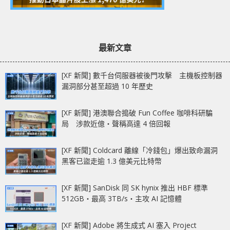
最新文章
[XF 新聞] 數千台伺服器被後門攻擊 主機板控制器
漏洞部分甚至超過 10 年歷史
[XF 新聞] 港澳聯合搗破 Fun Coffee 咖啡科研騙
局 涉款近億‧聲稱高達 4 倍回報
[XF 新聞] Coldcard 離線「冷錢包」爆出致命漏洞
黑客已盜走逾 1.3 億美元比特幣
[XF 新聞] SanDisk 同 SK hynix 推出 HBF 標準
512GB‧最高 3TB/s‧主攻 AI 記憶體
[XF 新聞] Adobe 將生成式 AI 塞入 Project