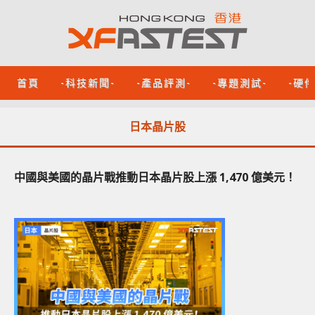
首頁
-科技新聞-
-產品評測-
-專題測試-
-硬
日本晶片股
中國與美國的晶片戰推動日本晶片股上漲 1,470 億美元！