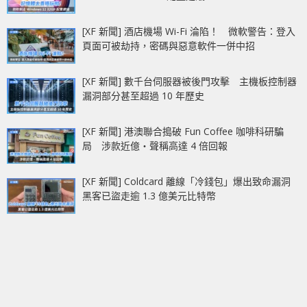
[XF 新聞] 酒店機場 Wi-Fi 淪陷！ 微軟警告：登入
頁面可被劫持，密碼與惡意軟件一併中招
[XF 新聞] 數千台伺服器被後門攻擊 主機板控制器
漏洞部分甚至超過 10 年歷史
[XF 新聞] 港澳聯合搗破 Fun Coffee 咖啡科研騙
局 涉款近億‧聲稱高達 4 倍回報
[XF 新聞] Coldcard 離線「冷錢包」爆出致命漏洞
黑客已盜走逾 1.3 億美元比特幣