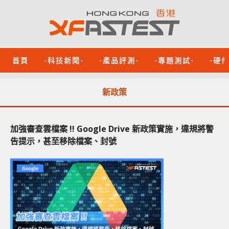
首頁
-科技新聞-
-產品評測-
-專題測試-
-硬
新政策
加強審查雲檔案 !! Google Drive 新政策實施，違規將警
告提示，甚至移除檔案、封號