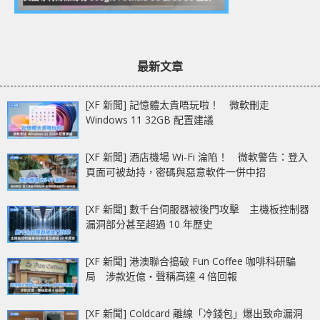
最新文章
[XF 新聞] 記憶體太貴唔玩啦！ 微軟刪走
Windows 11 32GB 配置建議
[XF 新聞] 酒店機場 Wi-Fi 淪陷！ 微軟警告：登入
頁面可被劫持，密碼與惡意軟件一併中招
[XF 新聞] 數千台伺服器被後門攻擊 主機板控制器
漏洞部分甚至超過 10 年歷史
[XF 新聞] 港澳聯合搗破 Fun Coffee 咖啡科研騙
局 涉款近億‧聲稱高達 4 倍回報
[XF 新聞] Coldcard 離線「冷錢包」爆出致命漏洞