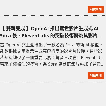
師和攝影師提供更多的創意自由和效率提升。 Adobe 的
科技新聞
產品經理在一次技術發表會上提到，這項 AI 技術不僅能
生成全新的圖像，還能根據用戶的具體需求進行調整和
改進，如色彩調整、風格轉換等。此外，該技術還將支
【 雙輔雙成 】OpenAI 推出驚世影片生成式 AI
持用戶將現有的照片或圖像進行深度定制和創意修改。
Sora 後，ElevenLabs 的突破技術將為其影片加
這項技術的引入
上背景音樂！
當 OpenAI 於上週推出了一款名為 Sora 的新 AI 模型，
能夠根據文字提示生成高解析度的影片片段時，這些影
片都還缺少了一個重要元素：聲音。現在，ElevenLabs
帶來了突破性的技術，為 Sora 創建的影片添加了背景
音效。 由前谷歌機器學習工程師 Piotr Dabkowski 和
科技新聞
前 Palantir 部署策略師 Mati Staniszewski 於 2022 年
共同創辦的 AI 語音克隆初創公司 ElevenLabs，已經推
出了 AI 驅動的文字轉語音軟體和 AI 配音工