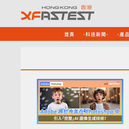
首頁
-科技新聞-
-產