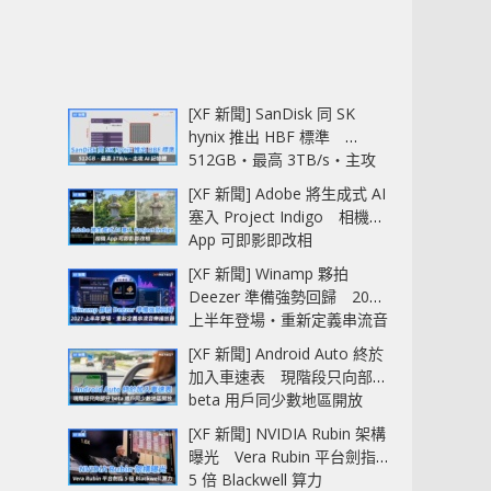
[XF 新聞] SanDisk 同 SK
hynix 推出 HBF 標準
512GB‧最高 3TB/s‧主攻
AI 記憶體
[XF 新聞] Adobe 將生成式 AI
塞入 Project Indigo 相機
App 可即影即改相
[XF 新聞] Winamp 夥拍
Deezer 準備強勢回歸 2027
上半年登場‧重新定義串流音
樂播放器
[XF 新聞] Android Auto 終於
加入車速表 現階段只向部分
beta 用戶同少數地區開放
[XF 新聞] NVIDIA Rubin 架構
曝光 Vera Rubin 平台劍指
5 倍 Blackwell 算力