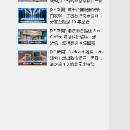
被劫持，密碼與惡意軟件一併
中招
[XF 新聞] 數千台伺服器被後
門攻擊 主機板控制器漏洞部
分甚至超過 10 年歷史
[XF 新聞] 港澳聯合搗破 Fun
Coffee 咖啡科研騙局 涉款
近億‧聲稱高達 4 倍回報
[XF 新聞] Coldcard 離線「冷
錢包」爆出致命漏洞 黑客已
盜走逾 1.3 億美元比特幣