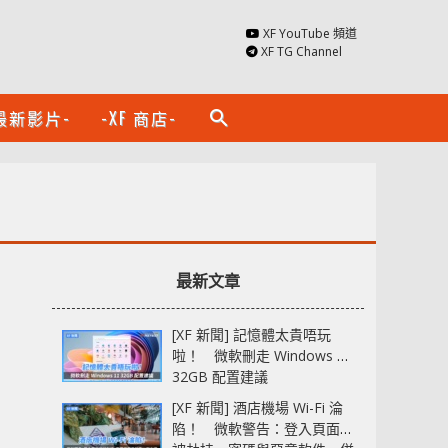
XF YouTube 頻道
XF TG Channel
最新影片-
-XF 商店-
search
最新文章
[XF 新聞] 記憶體太貴唔玩
啦！ 微軟刪走 Windows 11
32GB 配置建議
[XF 新聞] 酒店機場 Wi-Fi 淪
陷！ 微軟警告：登入頁面可