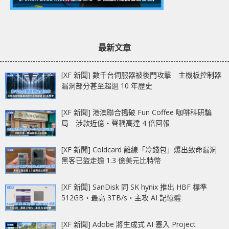
最新文章
[XF 新聞] 數千台伺服器被後門攻擊 主機板控制器
漏洞部分甚至超過 10 年歷史
[XF 新聞] 港澳聯合搗破 Fun Coffee 咖啡科研騙
局 涉款近億‧聲稱高達 4 倍回報
[XF 新聞] Coldcard 離線「冷錢包」爆出致命漏洞
黑客已盜走逾 1.3 億美元比特幣
[XF 新聞] SanDisk 同 SK hynix 推出 HBF 標準
512GB‧最高 3TB/s‧主攻 AI 記憶體
[XF 新聞] Adobe 將生成式 AI 塞入 Project