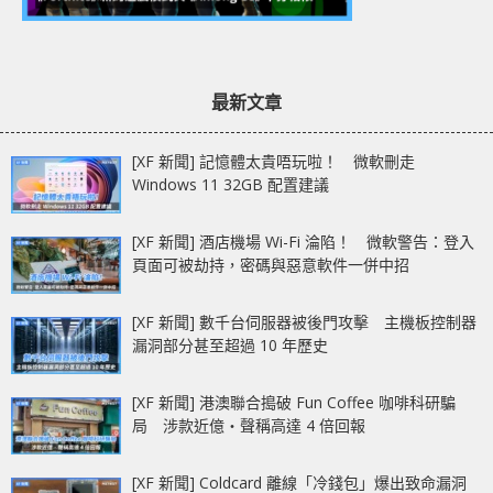
最新文章
[XF 新聞] 記憶體太貴唔玩啦！ 微軟刪走
Windows 11 32GB 配置建議
[XF 新聞] 酒店機場 Wi-Fi 淪陷！ 微軟警告：登入
頁面可被劫持，密碼與惡意軟件一併中招
[XF 新聞] 數千台伺服器被後門攻擊 主機板控制器
漏洞部分甚至超過 10 年歷史
[XF 新聞] 港澳聯合搗破 Fun Coffee 咖啡科研騙
局 涉款近億‧聲稱高達 4 倍回報
[XF 新聞] Coldcard 離線「冷錢包」爆出致命漏洞