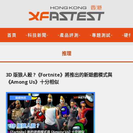
首頁
-科技新聞-
-產品評測-
-專題測試-
-硬
推理
3D 版狼人殺 ?《Fortnite》將推出的新遊戲模式與
《Among Us》十分相似