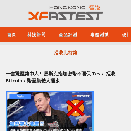
首頁
-科技新聞-
-產品評測-
-專題測試-
-硬
拒收比特幣
一言驚醒幣中人 !! 馬斯克指加密幣不環保 Tesla 拒收
Bitcoin，幣圈集體大插水