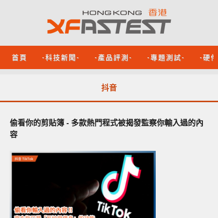
首頁
-科技新聞-
-產品評測-
-專題測試-
-硬
抖音
偷看你的剪貼簿 - 多款熱門程式被揭發監察你輸入過的內
容