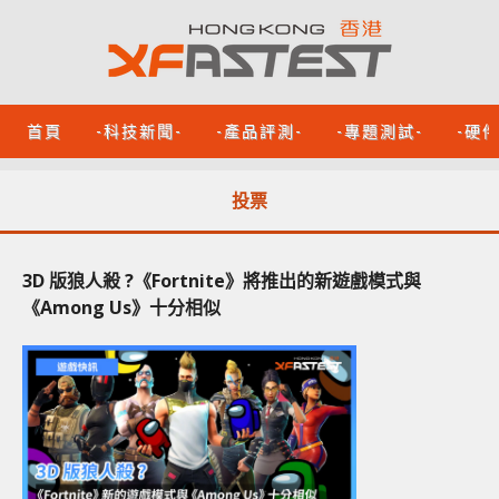
首頁
-科技新聞-
-產品評測-
-專題測試-
-硬
投票
3D 版狼人殺 ?《Fortnite》將推出的新遊戲模式與
《Among Us》十分相似