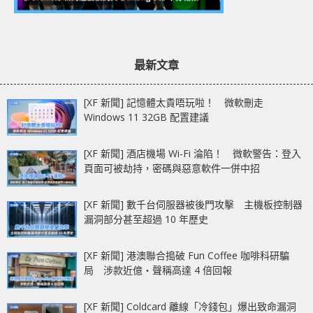
最新文章
[XF 新聞] 記憶體太貴唔玩啦！ 微軟刪走
Windows 11 32GB 配置建議
[XF 新聞] 酒店機場 Wi-Fi 淪陷！ 微軟警告：登入
頁面可被劫持，密碼與惡意軟件一併中招
[XF 新聞] 數千台伺服器被後門攻擊 主機板控制器
漏洞部分甚至超過 10 年歷史
[XF 新聞] 港澳聯合搗破 Fun Coffee 咖啡科研騙
局 涉款近億‧聲稱高達 4 倍回報
[XF 新聞] Coldcard 離線「冷錢包」爆出致命漏洞