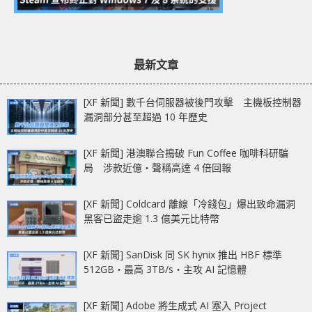
最新文章
[XF 新聞] 數千台伺服器被後門攻擊 主機板控制器
漏洞部分甚至超過 10 年歷史
[XF 新聞] 港澳聯合搗破 Fun Coffee 咖啡科研騙
局 涉款近億‧聲稱高達 4 倍回報
[XF 新聞] Coldcard 離線「冷錢包」爆出致命漏洞
黑客已盜走逾 1.3 億美元比特幣
[XF 新聞] SanDisk 同 SK hynix 推出 HBF 標準
512GB‧最高 3TB/s‧主攻 AI 記憶體
[XF 新聞] Adobe 將生成式 AI 塞入 Project