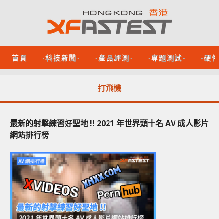
首頁
-科技新聞-
-產品評測-
-專題測試-
-硬
打飛機
最新的射擊練習好聖地 !! 2021 年世界頭十名 AV 成人影片
網站排行榜