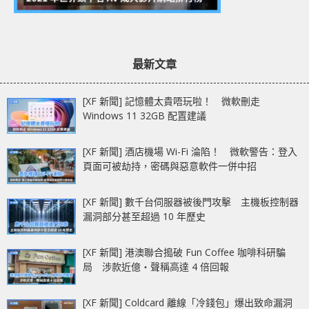
最新文章
[XF 新聞] 記憶體太貴唔玩啦！ 微軟刪走
Windows 11 32GB 配置建議
[XF 新聞] 酒店機場 Wi-Fi 淪陷！ 微軟警告：登入
頁面可被劫持，密碼與惡意軟件一併中招
[XF 新聞] 數千台伺服器被後門攻擊 主機板控制器
漏洞部分甚至超過 10 年歷史
[XF 新聞] 港澳聯合搗破 Fun Coffee 咖啡科研騙
局 涉款近億‧聲稱高達 4 倍回報
[XF 新聞] Coldcard 離線「冷錢包」爆出致命漏洞