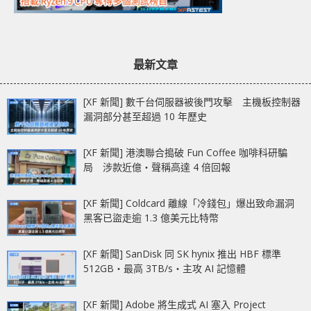
最新文章
[XF 新聞] 數千台伺服器被後門攻擊 主機板控制器
漏洞部分甚至超過 10 年歷史
[XF 新聞] 港澳聯合搗破 Fun Coffee 咖啡科研騙
局 涉款近億‧聲稱高達 4 倍回報
[XF 新聞] Coldcard 離線「冷錢包」爆出致命漏洞
黑客已盜走逾 1.3 億美元比特幣
[XF 新聞] SanDisk 同 SK hynix 推出 HBF 標準
512GB‧最高 3TB/s‧主攻 AI 記憶體
[XF 新聞] Adobe 將生成式 AI 塞入 Project