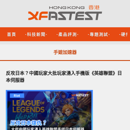
首頁
-科技新聞-
-產品評測-
-專題測試-
-硬
手遊加速器
反攻日本？中國玩家大批玩家湧入手機版《英雄聯盟》日
本伺服器