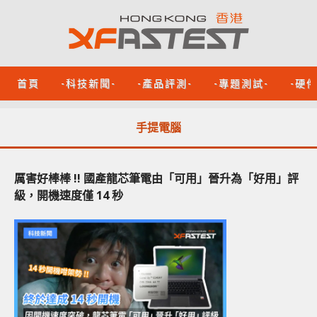
首頁
-科技新聞-
-產品評測-
-專題測試-
-硬
手提電腦
厲害好棒棒 !! 國產龍芯筆電由「可用」晉升為「好用」評
級，開機速度僅 14 秒