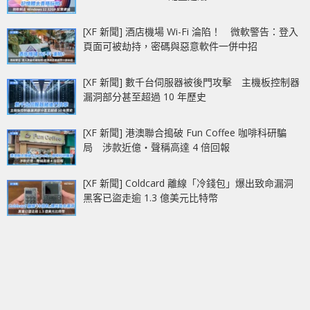
[XF 新聞] 酒店機場 Wi-Fi 淪陷！ 微軟警告：登入
頁面可被劫持，密碼與惡意軟件一併中招
[XF 新聞] 數千台伺服器被後門攻擊 主機板控制器
漏洞部分甚至超過 10 年歷史
[XF 新聞] 港澳聯合搗破 Fun Coffee 咖啡科研騙
局 涉款近億‧聲稱高達 4 倍回報
[XF 新聞] Coldcard 離線「冷錢包」爆出致命漏洞
黑客已盜走逾 1.3 億美元比特幣